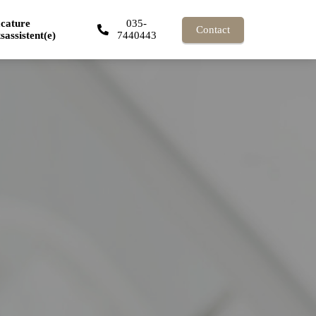
cature
035-
Contact
sassistent(e)
7440443