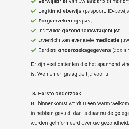
Verwijsbrief
van uw tandarts of mondh
Legitimatiebewijs
(paspoort, ID-bewij
Zorgverzekeringspas
;
Ingevulde
gezondheidsvragenlijst
.
Overzicht van eventuele
medicatie
(uw
Eerdere
onderzoeksgegevens
(zoals 
Er zijn veel patiënten die het spannend vin
is. We nemen graag de tijd voor u.
3. Eerste onderzoek
Bij binnenkomst wordt u een warm welkom 
in hebben gevuld, dan is daar nu de gelegen
worden geïnformeerd over uw gezondheid, l