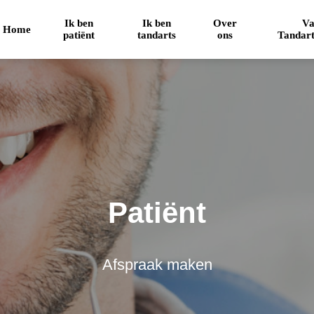
Ik ben
Ik ben
Over
Va
Home
patiënt
tandarts
ons
Tandart
Patiënt
Afspraak maken